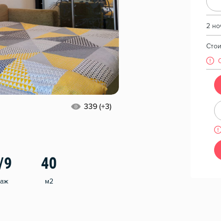
2 но
Сто
339 (+3)
/9
40
таж
м2