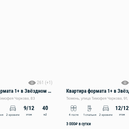
261 (+1)
Квартира формата 1+ в Звёздном городке
Тимофея Чаркова, 83
Тюмень, улица Тимофея Чаркова, 91, 
9/12
40
12/12
этаж
м2
этаж
ьня
2 кровати
4 гостя
1 спальня
2 кровати
3 000
₽
в сутки