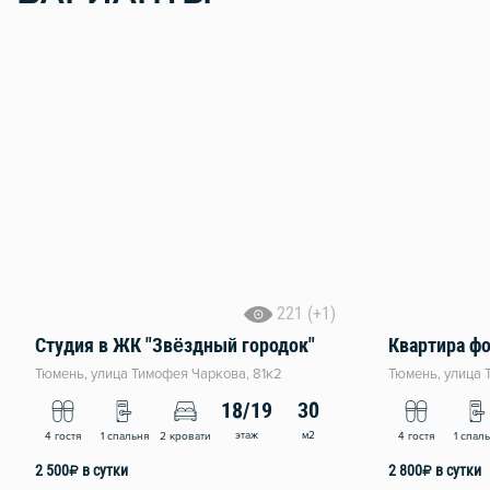
221 (+1)
Студия в ЖК "Звёздный городок"
Тюмень, улица Тимофея Чаркова, 81к2
Тюмень, улица 
18/19
30
этаж
м2
4 гостя
1 спальня
2 кровати
4 гостя
1 спал
2 500
₽
в сутки
2 800
₽
в сутки