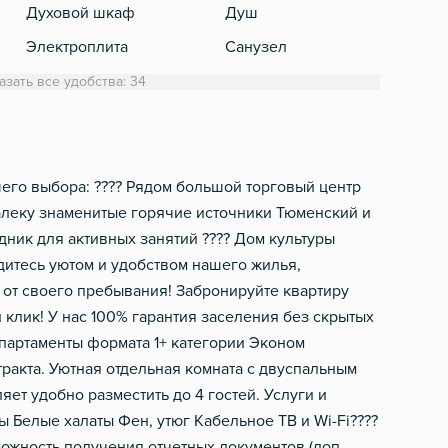
Духовой шкаф
Душ
Кабе
Электроплита
Санузел
Холодильник
Стиральная машинка
азать все удобства: 34
Обеденный стол
Полотенца
Микроволновка
Туалетная бумага
Электрический чайник
Фен
его выбора: ????️ Рядом большой торговый центр
алеку знаменитые горячие источники Тюменский и
Посуда
Шампунь, мыло
дник для активных занятий ???? Дом культуры
Столовые приборы
Халат
итесь уютом и удобством нашего жилья,
 от своего пребывания! Забронируйте квартиру
н клик! У нас 100% гарантия заселения без скрытых
партаменты формата 1+ категории Эконом
тракта. Уютная отдельная комната с двуспальным
яет удобно разместить до 4 гостей. Услуги и
ы Белые халаты Фен, утюг Кабельное ТВ и Wi-Fi????
ожность получения отчетных документов (доп.