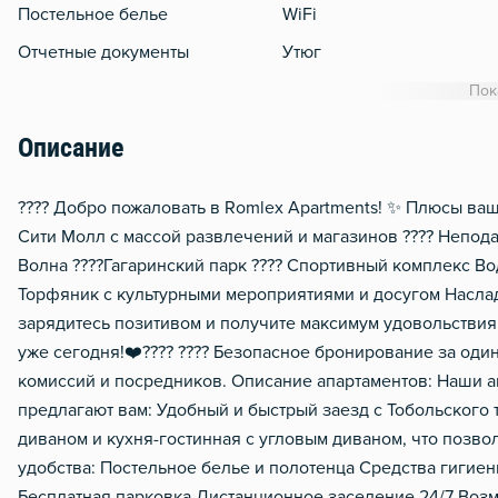
Постельное белье
WiFi
Отчетные документы
Утюг
Гладильная доска
Пок
Сушилка для белья
Описание
Отопление
Балкон
???? Добро пожаловать в Romlex Apartments! ✨ Плюсы ваш
Сити Молл с массой развлечений и магазинов ???? Непод
Москитная сеть
Волна ????Гагаринский парк ???? Спортивный комплекс Во
Домофон
Торфяник с культурными мероприятиями и досугом Наслад
Металлическая дверь
зарядитесь позитивом и получите максимум удовольствия
уже сегодня!❤️‍???? ???? Безопасное бронирование за оди
Обогреватель
комиссий и посредников. Описание апартаментов: Наши а
предлагают вам: Удобный и быстрый заезд с Тобольского 
диваном и кухня-гостинная с угловым диваном, что позвол
удобства: Постельное белье и полотенца Средства гигиен
Бесплатная парковка Дистанционное заселение 24/7 Возм