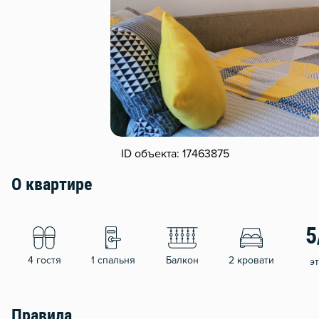
ID объекта: 17463875
О квартире
5
4 гостя
1 спальня
Балкон
2 кровати
э
Правила