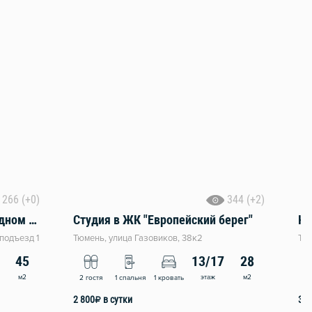
266 (+0)
344 (+2)
Квартира формата 1+ в Звёздном городке
Студия в ЖК "Европейский берег"
Кв
подъезд 1
Тюмень, улица Газовиков, 38к2
Тюм
45
13/17
28
м2
этаж
м2
2 гостя
1 спальня
1 кровать
4 
2 800
₽
в сутки
3 0