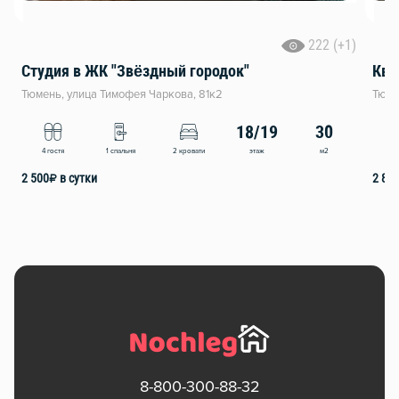
222 (+1)
Студия в ЖК "Звёздный городок"
Ква
Тюмень, улица Тимофея Чаркова, 81к2
Тюме
18/19
30
этаж
м2
4 гостя
1 спальня
2 кровати
4
2 500
₽
в сутки
2 80
8-800-300-88-32