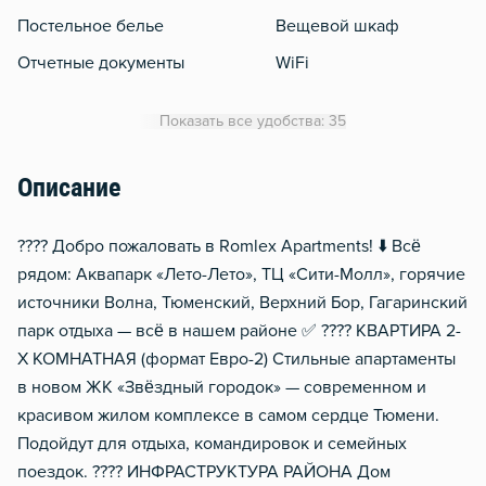
Постельное белье
Вещевой шкаф
Отчетные документы
WiFi
Утюг
Показать все удобства: 35
Гладильная доска
Сушилка для белья
Описание
Отопление
???? Добро пожаловать в Romlex Apartments! ⬇️ Всё
Балкон
рядом: Аквапарк «Лето-Лето», ТЦ «Сити-Молл», горячие
Москитная сеть
источники Волна, Тюменский, Верхний Бор, Гагаринский
Домофон
парк отдыха — всё в нашем районе ✅ ???? КВАРТИРА 2-
Металлическая дверь
Х КОМНАТНАЯ (формат Евро-2) Стильные апартаменты
в новом ЖК «Звёздный городок» — современном и
Обогреватель
красивом жилом комплексе в самом сердце Тюмени.
Подойдут для отдыха, командировок и семейных
поездок. ???? ИНФРАСТРУКТУРА РАЙОНА Дом