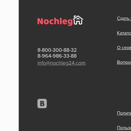
Сдать
Катал
О сер
8-800-300-88-32
8-964-986-33-88
Вопрос
info@nochleg24.com
Полит
Польз