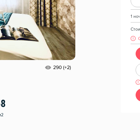
1 но
Сто
290 (+2)
58
м2