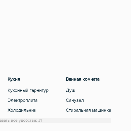
Кухня
Ванная комната
Разв
Кухонный гарнитур
Душ
Теле
Электроплита
Санузел
Кабе
Холодильник
Стиральная машинка
Обеденный стол
Полотенца
азать все удобства: 31
Микроволновка
Туалетная бумага