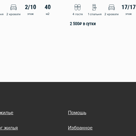
2/10
40
17/17
этаж
м2
этаж
ьня
2 кровати
4 гостя
1 спальня
2 кровати
2 500
₽
в сутки
 жилье
Помощь
ог жилья
Избранное