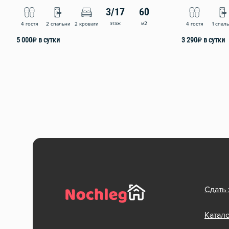
3/17
60
этаж
м2
4 гостя
2 спальни
2 кровати
4 гостя
1 спал
5 000
₽
в сутки
3 290
₽
в сутки
Сдать
Катал