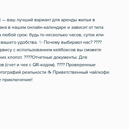
Электрический чайник
Фен
Посуда
Шампунь, мыло
rt — ваш лучший вариант для аренды жилья в
ана в нашем онлайн-календаре и зависит от типа
Столовые приборы
а любой срок: будь то несколько часов, суток или
вашего удобства. ✨ Почему выбирают нас? ????
ервису с использованием кейбоксов вы сможете
их хлопот. ????Отчетные документы: Для
 (счет и чек с QR-кодом). ???? Проверенные
фотографий реальности ☕️ Приветственный чай/кофе
бе приключение!