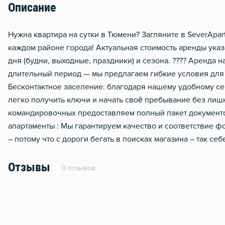
Описание
Сушилка для белья
Отопление
Нужна квартира на сутки в Тюмени? Загляните в SeverApa
каждом районе города! Актуальная стоимость аренды указ
Домофон
дня (будни, выходные, праздники) и сезона. ???? Аренда н
Тапочки
длительный период — мы предлагаем гибкие условия для 
Чистящие средства
Бесконтактное заселение: благодаря нашему удобному с
легко получить ключи и начать своё пребывание без лишн
Металлическая дверь
командировочных предоставляем полный пакет документов
апартаменты : Мы гарантируем качество и соответствие 
– потому что с дороги бегать в поисках магазина – так се
Отзывы
0 отзывов