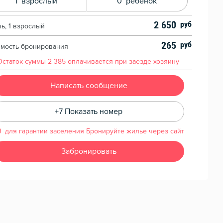
1
взрослый
0
ребенок
2 650
чь, 1 взрослый
265
имость бронирования
Остаток суммы
2 385
оплачивается при заезде хозяину
Написать сообщение
+7 Показать номер
для гарантии заселения Бронируйте жилье через сайт
Забронировать