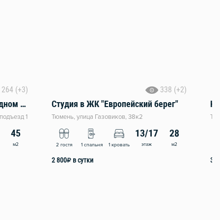
264 (+3)
338 (+2)
Квартира формата 1+ в Звёздном городке
Студия в ЖК "Европейский берег"
Кв
подъезд 1
Тюмень, улица Газовиков, 38к2
Тюм
45
13/17
28
м2
этаж
м2
2 гостя
1 спальня
1 кровать
4 
2 800
₽
в сутки
3 0