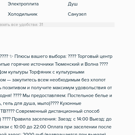
Электроплита
Душ
Кабе
Холодильник
Санузел
Обеденный стол
Стиральная машинка
азать все удобства: 31
Микроволновка
Полотенца
Электрический чайник
Туалетная бумага
Посуда
Фен
???? ✨ Плюсы вашего выбора: ????️ Торговый центр
итые горячие источники Тюменский и Волна ????
Столовые приборы
Шампунь, мыло
Дом культуры Торфяник с культурными
Халат
ом — закупитесь всем необходимым без хлопот
ь позитивом и получите максимум удовольствия от
годня! ???? Мы предоставляем: Постельное белье и
 гель для душа, мыло)???? Кухонные
е ТВ???? Современный дистанционный способ
???? Правила заселения: Заезд: с 14:00 Выезд: до
вязи с 10:00 до 22:00 Оплата при заселении после
ой залог: 2000 руб (возвращается при выезде)