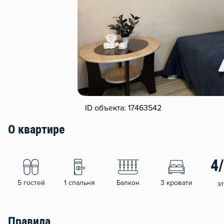
ID объекта: 17463542
О квартире
4
5 гостей
1 спальня
Балкон
3 кровати
э
Правила