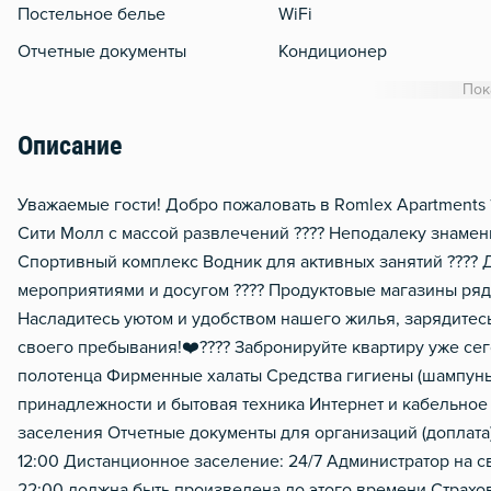
Постельное белье
WiFi
Отчетные документы
Кондиционер
Утюг
Пок
Гладильная доска
Описание
Сушилка для белья
Отопление
Уважаемые гости! Добро пожаловать в Romlex Apartments 
Сити Молл с массой развлечений ???? Неподалеку знамен
Балкон
Спортивный комплекс Водник для активных занятий ???? 
Домофон
мероприятиями и досугом ???? Продуктовые магазины ряд
Насладитесь уютом и удобством нашего жилья, зарядитес
своего пребывания!❤️‍???? Забронируйте квартиру уже се
полотенца Фирменные халаты Средства гигиены (шампунь,
принадлежности и бытовая техника Интернет и кабельно
заселения Отчетные документы для организаций (доплата) 
12:00 Дистанционное заселение: 24/7 Администратор на с
22:00 должна быть произведена до этого времени Страхов