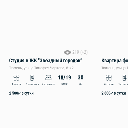
219 (+2)
Студия в ЖК "Звёздный городок"
Тюмень, улица Тимофея Чаркова, 81к2
Тюмень, улица 
18/19
30
этаж
м2
4 гостя
1 спальня
2 кровати
4 гостя
1 спал
2 500
₽
в сутки
2 800
₽
в сутки