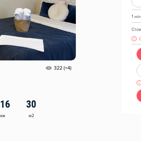
1 но
Сто
322 (+4)
/16
30
таж
м2