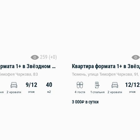
259 (+0)
Квартира формата 1+ в Звёздном городке
Тимофея Чаркова, 83
Тюмень, улица Тимофея Чаркова, 91, 
9/12
40
12/12
этаж
м2
этаж
ьня
2 кровати
4 гостя
1 спальня
2 кровати
3 000
₽
в сутки