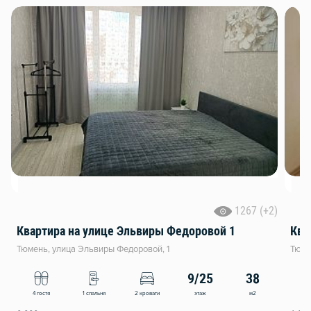
1267 (+2)
Квартира на улице Эльвиры Федоровой 1
Ква
Тюмень, улица Эльвиры Федоровой, 1
Тюме
9/25
38
этаж
м2
4 гостя
1 спальня
2 кровати
4