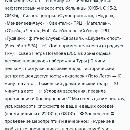
Wildberries/Ozon — в 5 минутах; - рядом находятся:
нефтегазовый университет, больницы (ОКБ-1, ОКБ-2,
ОИКБ); - бизнес-центры: «Судостроитель», «Ноден»,
«Менделеев-Хаус», «Овентал»; - ТРЦ: «Магеллан»,
«О’кей», «Лента», Hoff, Алебашевский базар, ТРЦ
«Гудвин»; - фитнес-клубы: «Евразия», «Даудель-спорт»
(бассейн + SPA). ✅. Достопримечательности (в радиусе
1 км); - сквер Петра Потапова (300 м): зоны отдыха,
детские площадки; - набережная Туры (10 минут
пешком): прогулки, красивые виды; - исторический
центр: пешая доступность; - аквапарк «Лето Лето» — 10
минут на авто; - Тюменский драматический театр — 10
минут на авто. ✅ Условия заселения, правила
проживания и бронирование:** Мы очень ценим чистоту,
уют, комфорт и спокойствие ваше и ваших соседей
(время тишины с 22:00 до 08:00). ⛔️ Запрещено ⛔️ -
проведение мероприятий и вечеринок; - курение в
любых его проявлениях; - перестановка мебели; -