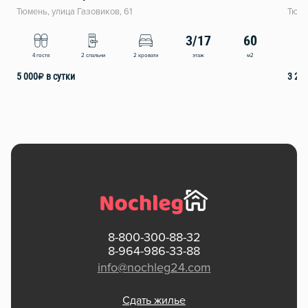
Тюмень, улица Газовиков, 61
Тюме
3/17
60
этаж
м2
4 гостя
2 спальни
2 кровати
4
5 000
₽
в сутки
3 29
8-800-300-88-32
8-964-986-33-88
info@nochleg24.com
Сдать жилье