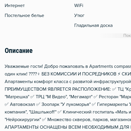
Интернет
WiFi
Постельное белье
Утюг
Гладильная доска
Сушилка для белья
Пок
Отопление
Описание
Балкон
Домофон
Уважаемые гости! Добро пожаловать в Apartments compas
один клик! ????‍♀️ БЕЗ КОМИССИИ И ПОСРЕДНИКОВ ⚡️
Тапочки
Апартаменты комфорт класса с развитой инфраструктур
Чистящие средства
ПРЕИМУЩЕСТВОМ ЯВЛЯЕТСЯ РАСПОЛОЖЕНИЕ: ✅ ТЦ "Кристал
Металлическая дверь
"Матрешка" ✅ ТРЦ "М Видео", "Мегамарт" ✅ Ресторан "Мар
✅ Автовокзал ✅ Зоопарк "У лукоморья" ✅ Гипермаркеты "А
Мобильный интернет 3g/4
компания", "Шашлыкоff" ✅ Клинический госпиталь «Мать
"Нейрохирургии" ✅ Множество скверов, парков, магазинов
АПАРТАМЕНТЫ ОСНАЩЕНЫ ВСЕМ НЕОБХОДИМЫМ ДЛЯ К