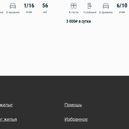
1/16
56
6/10
этаж
м2
этаж
ьня
2 кровати
4 гостя
1 спальня
2 кровати
3 000
₽
в сутки
 жилье
Помощь
ог жилья
Избранное