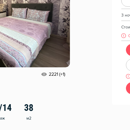
3 но
Сто
2221 (+1)
/14
38
таж
м2