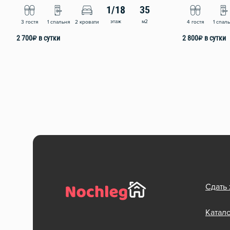
1/18
35
этаж
м2
3 гостя
1 спальня
2 кровати
4 гостя
1 спал
2 700
₽
в сутки
2 800
₽
в сутки
Сдать
Катал