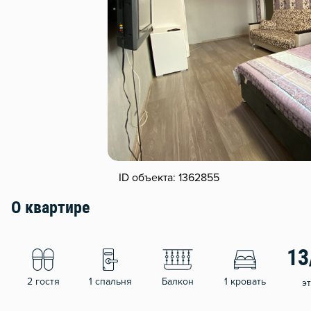
ID объекта: 1362855
О квартире
13
2 гостя
1 спальня
Балкон
1 кровать
э