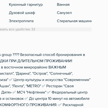
Кухонный гарнитур
Ванная
Тел
Духовой шкаф
Санузел
Каб
Электроплита
Стиральная машинка
Холодильник
Полотенца
азать все удобства: 32
Обеденный стол
Туалетная бумага
Микроволновка
Фен
Электрический чайник
Шампунь, мыло
s group ???? Безопасный способ бронирования в
 СКИДКИ ПРИ ДЛИТЕЛЬНОМ ПРОЖИВАНИИ!
Посуда
ой в восточном микрорайоне ВАЖНЫМ
Столовые приборы
л", "Дарина", "Остров", "Солнечный",
Мини-бар
киза" ✅ Центр культуры и искусства "Современник"
шан", "Лента", "METRO" ✅ Ресторан "Своя
g
 и Дитя» ✅ МСЧ "Нефтяник" ✅ Федеральный центр
 и остановок ✅ До центра 10 минут на автомобиле
ОМФОРТНОГО ПРОЖИВАНИЯ: ✅ Раскладной