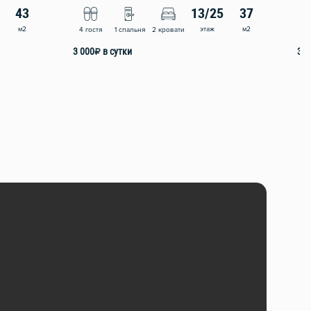
43
13/25
37
м2
этаж
м2
4 гостя
1 спальня
2 кровати
4 
3 000
₽
в сутки
3 0