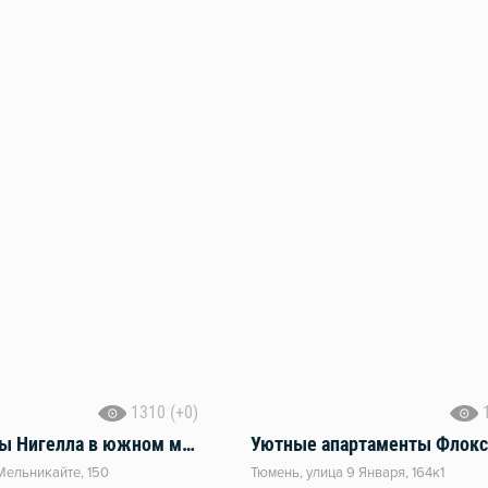
1310 (+0)
Апартаменты Нигелла в южном микрорайоне, рядом ТЦ Кристалл
Мельникайте, 150
Тюмень, улица 9 Января, 164к1