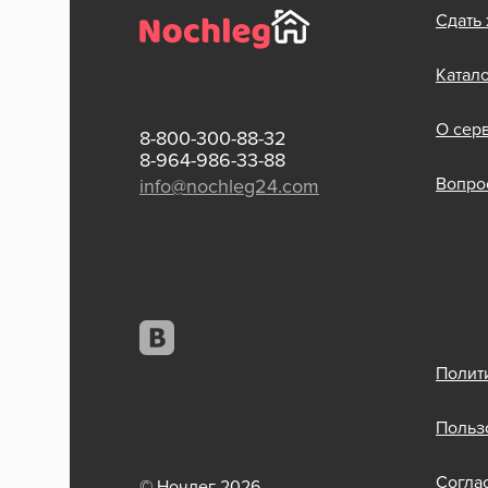
Сдать
Катал
О сер
8-800-300-88-32
8-964-986-33-88
Вопрос
info@nochleg24.com
Полит
Польз
Согла
© Ночлег 2026.